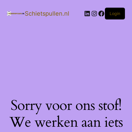
LinkedIn
Instagram
Facebook
Schietspullen.nl
Login
Sorry voor ons stof!
We werken aan iets