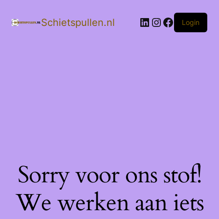
LinkedIn
Instagram
Facebook
Schietspullen.nl
Login
Sorry voor ons stof!
We werken aan iets