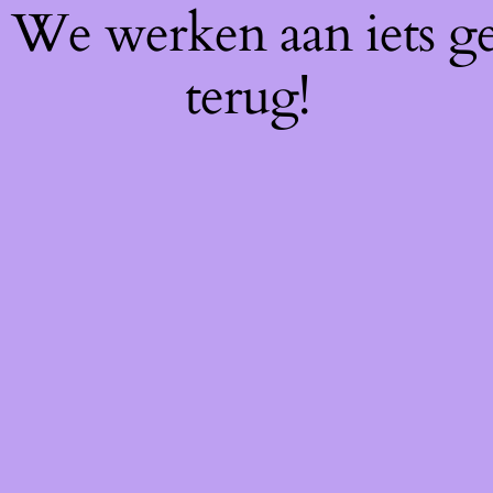
f! We werken aan iets g
terug!