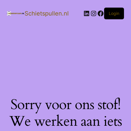
LinkedIn
Instagram
Facebook
Schietspullen.nl
Login
Sorry voor ons stof!
We werken aan iets