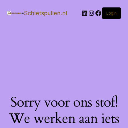
LinkedIn
Instagram
Facebook
Schietspullen.nl
Login
Sorry voor ons stof!
We werken aan iets