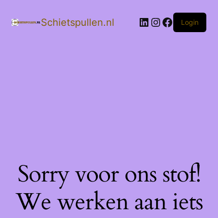
LinkedIn
Instagram
Facebook
Schietspullen.nl
Login
Sorry voor ons stof!
We werken aan iets