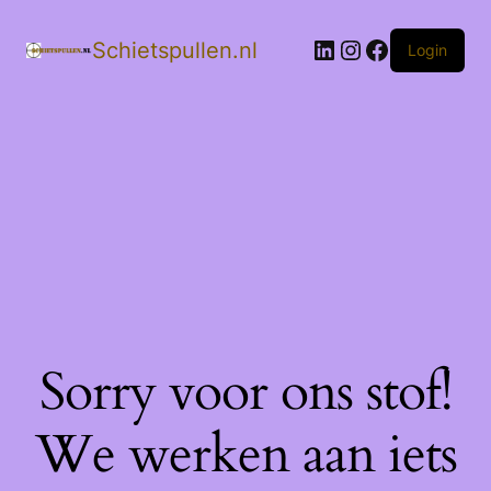
LinkedIn
Instagram
Facebook
Schietspullen.nl
Login
Sorry voor ons stof!
We werken aan iets