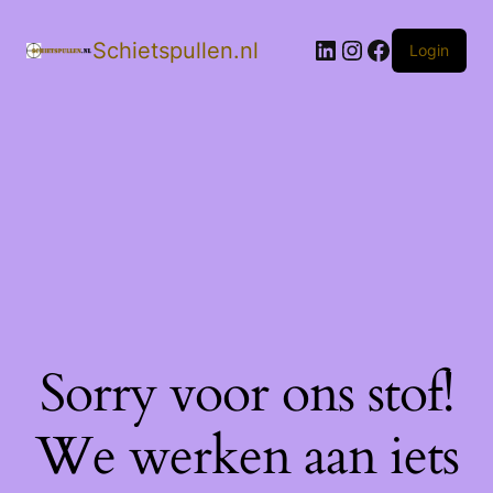
LinkedIn
Instagram
Facebook
Schietspullen.nl
Login
Sorry voor ons stof!
We werken aan iets