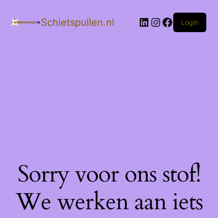
LinkedIn
Instagram
Facebook
Schietspullen.nl
Login
Sorry voor ons stof!
We werken aan iets